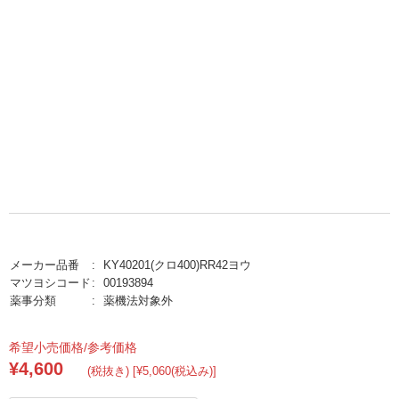
メーカー品番
KY40201(クロ400)RR42ヨウ
マツヨシコード
00193894
薬事分類
薬機法対象外
希望小売価格/参考価格
¥4,600
(税抜き) [¥5,060(税込み)]