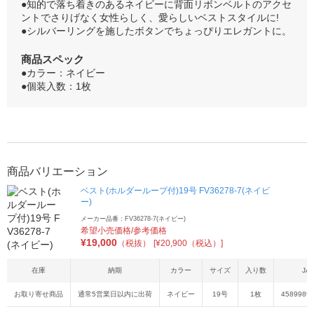
●知的で落ち着きのあるネイビーに背面リボンベルトのアクセ
ントでさりげなく女性らしく、愛らしいベストスタイルに!
●シルバーリングを施したボタンでちょっぴりエレガントに。
商品スペック
●カラー：ネイビー
●個装入数：1枚
商品バリエーション
ベスト(ホルダーループ付)19号 FV36278-7(ネイビ
ー)
メーカー品番：FV36278-7(ネイビー)
希望小売価格/参考価格
¥
19,000
（税抜）
[¥20,900（税込）]
在庫
納期
カラー
サイズ
入り数
JA
お取り寄せ商品
通常5営業日以内に出荷
ネイビー
19号
1枚
4589989