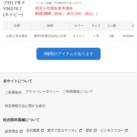
メーカー品番：FV36278-7(ネイビー)
希望小売価格/参考価格
¥
19,000
（税抜）
[¥20,900（税込）]
在庫
納期
カラー
サイズ
入り数
JA
お取り寄せ商品
通常5営業日以内に出荷
ネイビー
７号
1枚
4589989
9
種類のアイテムがあります
当サイトについて
プライバシーポリシー
ご利用環境について
ご利用規約
特定商取引法に関する表示
松吉医科器械について
会社概要
数字で見るマツヨシ
歴史
ビジネスフロー
経営理念