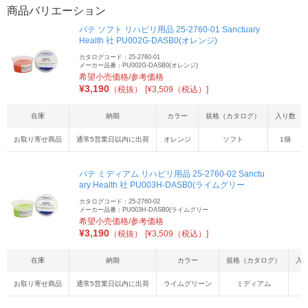
商品バリエーション
パテ ソフト リハビリ用品 25-2760-01 Sanctuary
Health 社 PU002G-DASB0(オレンジ)
カタログコード：25-2760-01
メーカー品番：PU002G-DASB0(オレンジ)
希望小売価格/参考価格
¥
3,190
（税抜）
[¥3,509（税込）]
在庫
納期
カラー
規格（カタログ）
入り数
お取り寄せ商品
通常5営業日以内に出荷
オレンジ
ソフト
1個
パテ ミディアム リハビリ用品 25-2760-02 Sanctu
ary Health 社 PU003H-DASB0(ライムグリー
カタログコード：25-2760-02
メーカー品番：PU003H-DASB0(ライムグリー
希望小売価格/参考価格
¥
3,190
（税抜）
[¥3,509（税込）]
在庫
納期
カラー
規格（カタログ）
入
お取り寄せ商品
通常5営業日以内に出荷
ライムグリーン
ミディアム
1