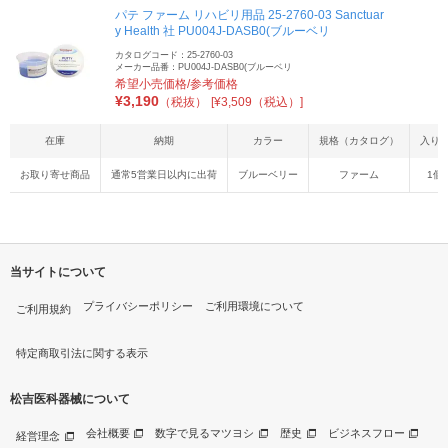
パテ ファーム リハビリ用品 25-2760-03 Sanctuar
y Health 社 PU004J-DASB0(ブルーベリ
カタログコード：25-2760-03
メーカー品番：PU004J-DASB0(ブルーベリ
希望小売価格/参考価格
¥
3,190
（税抜）
[¥3,509（税込）]
在庫
納期
カラー
規格（カタログ）
入り
お取り寄せ商品
通常5営業日以内に出荷
ブルーベリー
ファーム
1個
当サイトについて
プライバシーポリシー
ご利用環境について
ご利用規約
特定商取引法に関する表示
松吉医科器械について
会社概要
数字で見るマツヨシ
歴史
ビジネスフロー
経営理念