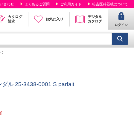
い合わせ
よくあるご質問
ご利用ガイド
松吉医科器械について
カタログ
デジタル
お気に入り
請求
カタログ
ログイン
ト)
-3438-0001 S parfait
]