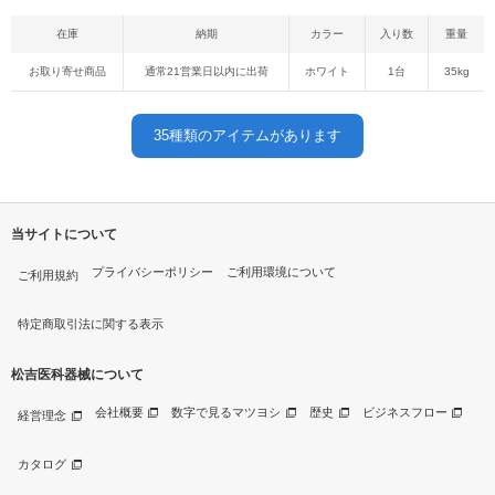
在庫
納期
カラー
入り数
重量
お取り寄せ商品
通常21営業日以内に出荷
ホワイト
1台
35kg
35
種類のアイテムがあります
当サイトについて
プライバシーポリシー
ご利用環境について
ご利用規約
特定商取引法に関する表示
松吉医科器械について
会社概要
数字で見るマツヨシ
歴史
ビジネスフロー
経営理念
カタログ