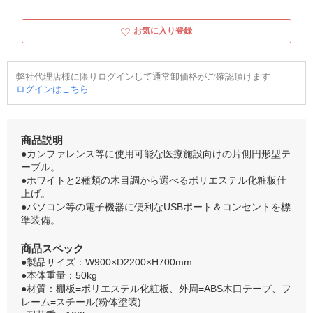
お気に入り登録
弊社代理店様に限りログインして通常卸価格がご確認頂けます
ログインはこちら
商品説明
●カンファレンス等に使用可能な医療施設向けの片側円形型テ
ーブル。
●ホワイトと2種類の木目調から選べるポリエステル化粧板仕
上げ。
●パソコン等の電子機器に便利なUSBポート＆コンセントを標
準装備。
商品スペック
●製品サイズ：W900×D2200×H700mm
●本体重量：50kg
●材質：棚板=ポリエステル化粧板、外周=ABS木口テープ、フ
レーム=スチール(粉体塗装)