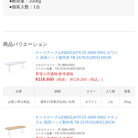
●耐荷重：100kg
●個装入数：1台
商品バリエーション
ナーステーブルEW(01)H70 25-3684-0001 ホワイ
ト 高田ベッド製作所 TB-1578-01(90X130CM
カタログコード：25-3684-0001
メーカー品番：TB-1578-01(90X130CM
希望小売価格/参考価格
¥
116,600
（税抜）
[¥128,260（税込）]
在庫
納期
カラー
入り数
重量
お取り寄せ商品
通常21営業日以内に出荷
ホワイト
1台
35kg
ナーステーブルEW(01)H70 25-3684-0002 ナチュ
ラル 高田ベッド製作所 TB-1578-01(90X130CM
カタログコード：25-3684-0002
メーカー品番：TB-1578-01(90X130CM