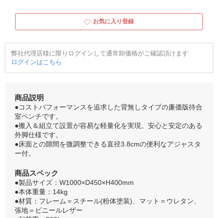
お気に入り登録
弊社代理店様に限りログインして通常卸価格がご確認頂けます
ログインはこちら
商品説明
●コストパフォーマンスを追求した背無しタイプの廉価版待合
室ベンチです。
●搬入＆組立て設置が容易な軽量化を実現。安心と安定のある
外脚仕様です。
●床面との隙間を微調整できる直径3.8cmの便利なアジャスタ
ー付。
商品スペック
●製品サイズ：W1000×D450×H400mm
●本体重量：14kg
●材質：フレーム＝スチール(粉体塗装)、マット＝ウレタン、
張地＝ビニールレザー