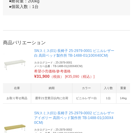
●耐荷重：200kg
●個装入数：1台
商品バリエーション
SNスミス(01) 長椅子 25-2979-0001 ビニルレザー
白 高田ベッド製作所 TB-1488-01(100X40CM)
カタログコード：25-2979-0001
メーカー品番：TB-1488-01(100X40CM)
希望小売価格/参考価格
¥
31,900
（税抜）
[¥35,090（税込）]
在庫
納期
カラー
入り数
重量
お取り寄せ商品
通常21営業日以内に出荷
ビニルレザー白
1台
14kg
SNスミス(01) 長椅子 25-2979-0002 ビニルレザー
アイボリー 高田ベッド製作所 TB-1488-01(100X4
0CM)
カタログコード：25-2979-0002