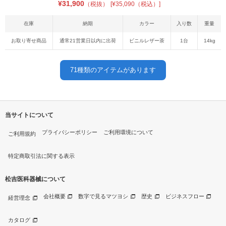
¥
31,900
（税抜）
[¥35,090（税込）]
在庫
納期
カラー
入り数
重量
お取り寄せ商品
通常21営業日以内に出荷
ビニルレザー茶
1台
14kg
71
種類のアイテムがあります
当サイトについて
プライバシーポリシー
ご利用環境について
ご利用規約
特定商取引法に関する表示
松吉医科器械について
会社概要
数字で見るマツヨシ
歴史
ビジネスフロー
経営理念
カタログ