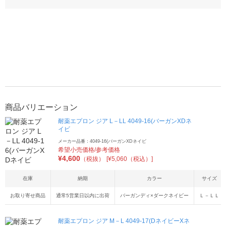
商品バリエーション
耐薬エプロン ジア L－LL 4049-16(バーガンXDネ
イビ
メーカー品番：4049-16(バーガンXDネイビ
希望小売価格/参考価格
¥
4,600
（税抜）
[¥5,060（税込）]
在庫
納期
カラー
サイズ
お取り寄せ商品
通常5営業日以内に出荷
バーガンディ×ダークネイビー
Ｌ－ＬＬ
耐薬エプロン ジア M－L 4049-17(DネイビーXネ