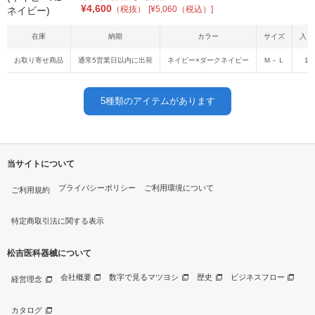
¥
4,600
（税抜）
[¥5,060（税込）]
在庫
納期
カラー
サイズ
入り
お取り寄せ商品
通常5営業日以内に出荷
ネイビー×ダークネイビー
Ｍ－Ｌ
1
5
種類のアイテムがあります
当サイトについて
プライバシーポリシー
ご利用環境について
ご利用規約
特定商取引法に関する表示
松吉医科器械について
会社概要
数字で見るマツヨシ
歴史
ビジネスフロー
経営理念
カタログ