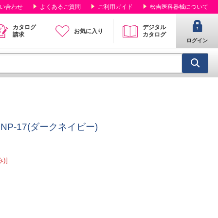
い合わせ
よくあるご質問
ご利用ガイド
松吉医科器械について
カタログ
デジタル
お気に入り
請求
カタログ
ログイン
NP-17(ダークネイビー)
)]