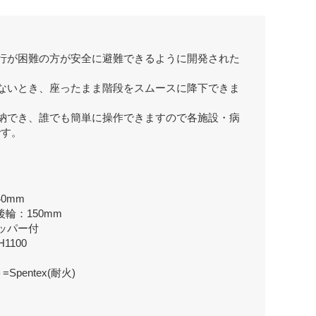
行が困難の方が安全に避難できるように開発された
ないとき、座ったまま階段をスムースに降下できま
納でき、誰でも簡単に操作できますので各施設・病
です。
40mm
後輪：150mm
ッパー付
1100
pentex(耐火)