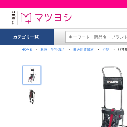
カテゴリ一覧
HOME
救急・災害備品
搬送用資器材
担架
非常用