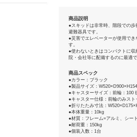
商品説明
●スキッドは非常時、階段での歩
避難器具です。
●災害でエレベーターが使用でき
す。
●使わないときはコンパクトに収
院・会社等に配備するのに最適
商品スペック
●カラー：ブラック
●製品サイズ：W520×D900×H15
●キャスターサイズ：前輪：100 
●キャスター仕様：前輪のみスト
●折りたたみ寸法：W520×D175×H
●本体重量：10kg
●材質：フレーム=アルミ、シート=S
●耐荷重：150kg
●個装入数：1台