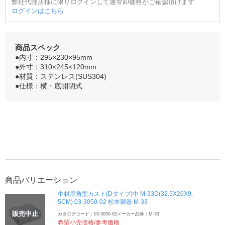
弊社代理店様に限りログインして通常卸価格がご確認頂けます
ログインはこちら
商品スペック
●内寸：295×230×95mm
●外寸：310×245×120mm
●材質：ステンレス(SUS304)
●仕様：横・底開閉式
商品バリエーション
中材用角型カスト(Dタイプ)中 M-33D(32.5X26X9.
5CM) 03-3050-02 松本製器 M-33
販売中止
カタログコード：03-3050-02
メーカー品番：M-33
希望小売価格/参考価格