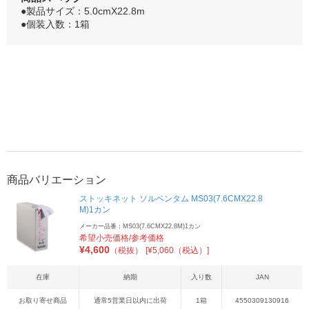
●製品サイズ：5.0cmX22.8m
●個装入数：1箱
商品バリエーション
ストッキネット ソルベンタム MS03(7.6CMX22.8
M)1カン
メーカー品番：MS03(7.6CMX22.8M)1カン
希望小売価格/参考価格
¥
4,600
（税抜）
[¥5,060（税込）]
在庫
納期
入り数
JAN
お取り寄せ商品
通常5営業日以内に出荷
1箱
4550309130916