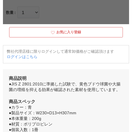
数量
お気に入り登録
弊社代理店様に限りログインして通常卸価格がご確認頂けます
ログインはこちら
商品説明
●JIS Z 2801:2010に準拠した試験で、黄色ブドウ球菌や大腸
菌の増殖を抑える効果が確認された素材を使用しています。
商品スペック
●カラー：青
●製品サイズ：W230×D13×H307mm
●本体重量：200g
●材質：ポリプロピレン
●個装入数：1冊