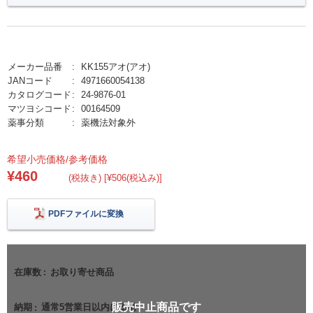
メーカー品番
KK155アオ(アオ)
JANコード
4971660054138
カタログコード
24-9876-01
マツヨシコード
00164509
薬事分類
薬機法対象外
希望小売価格/参考価格
¥460
(税抜き) [¥506(税込み)]
PDFファイルに変換
在庫数
お取り寄せ商品
販売中止商品です
納期
通常5営業日以内に出荷