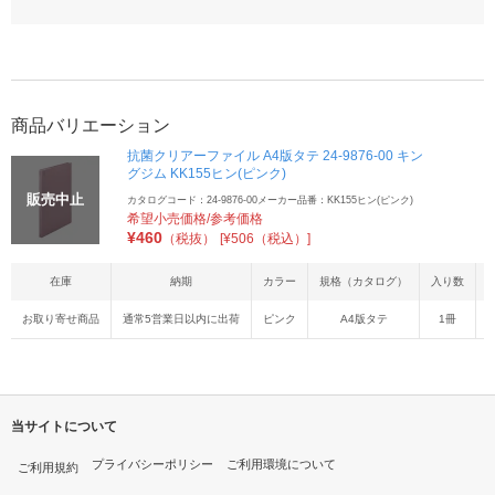
商品バリエーション
抗菌クリアーファイル A4版タテ 24-9876-00 キン
グジム KK155ヒン(ピンク)
販売中止
カタログコード：24-9876-00
メーカー品番：KK155ヒン(ピンク)
希望小売価格/参考価格
¥
460
（税抜）
[¥506（税込）]
在庫
納期
カラー
規格（カタログ）
入り数
お取り寄せ商品
通常5営業日以内に出荷
ピンク
A4版タテ
1冊
2
当サイトについて
プライバシーポリシー
ご利用環境について
ご利用規約