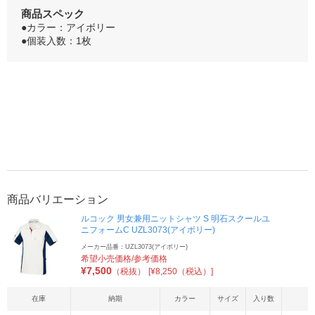
商品スペック
●カラー：アイボリー
●個装入数：1枚
商品バリエーション
ルコック 男女兼用ニットシャツ S 明石スクールユ
ニフォームC UZL3073(アイボリー)
メーカー品番：UZL3073(アイボリー)
希望小売価格/参考価格
¥
7,500
（税抜）
[¥8,250（税込）]
在庫
納期
カラー
サイズ
入り数
J