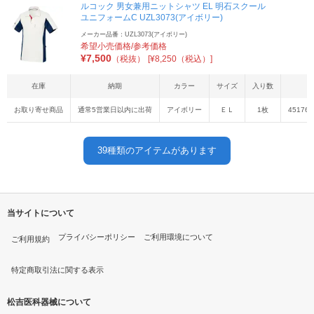
ルコック 男女兼用ニットシャツ EL 明石スクール
ユニフォームC UZL3073(アイボリー)
メーカー品番：UZL3073(アイボリー)
希望小売価格/参考価格
¥
7,500
（税抜）
[¥8,250（税込）]
在庫
納期
カラー
サイズ
入り数
J
お取り寄せ商品
通常5営業日以内に出荷
アイボリー
ＥＬ
1枚
451767
39
種類のアイテムがあります
当サイトについて
プライバシーポリシー
ご利用環境について
ご利用規約
特定商取引法に関する表示
松吉医科器械について