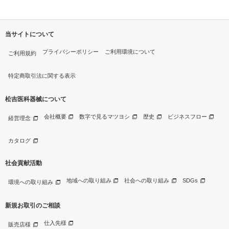
ヨシ(松吉医科器械) DB-O
P01(カナグツキ)
当サイトについて
プライバシーポリシー
ご利用環境について
ご利用規約
特定商取引法に関する表示
松吉医科器械について
会社概要
数字で見るマツヨシ
歴史
ビジネスフロー
経営理念
カタログ
社会貢献活動
地域への取り組み
社会への取り組み
SDGs
環境への取り組み
新規お取引のご相談
仕入先様
販売店様