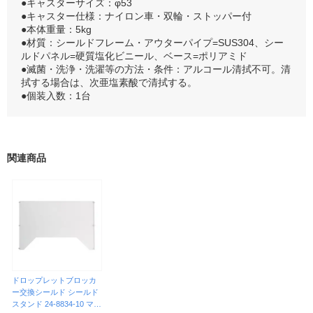
●キャスターサイズ：φ53
●キャスター仕様：ナイロン車・双輪・ストッパー付
●本体重量：5kg
●材質：シールドフレーム・アウターパイプ=SUS304、シー
ルドパネル=硬質塩化ビニール、ベース=ポリアミド
●滅菌・洗浄・洗濯等の方法・条件：アルコール清拭不可。清
拭する場合は、次亜塩素酸で清拭する。
●個装入数：1台
関連商品
ドロップレットブロッカ
ー交換シールド シールド
スタンド 24-8834-10 マツ