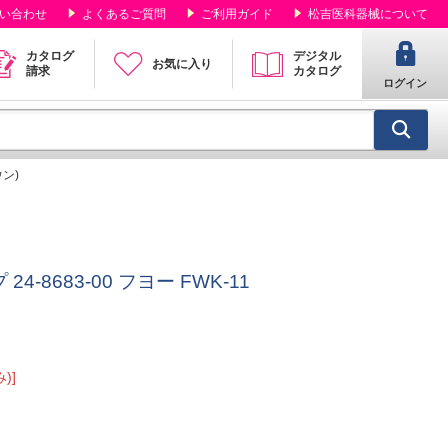
い合わせ
よくあるご質問
ご利用ガイド
松吉医科器械について
カタログ
デジタル
お気に入り
請求
カタログ
ログイン
ウン)
-8683-00 フヨー FWK-11
)]