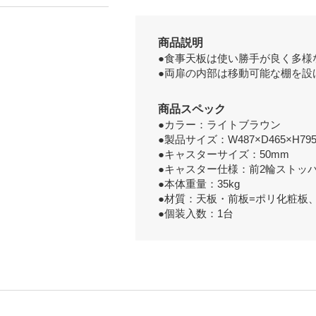
商品説明
●食事天板は使い勝手が良く多様
●両扉の内部は移動可能な棚を設
商品スペック
●カラー：ライトブラウン
●製品サイズ：W487×D465×H79
●キャスターサイズ：50mm
●キャスター仕様：前2輪ストッ
●本体重量：35kg
●材質：天板・前板=ポリ化粧板
●個装入数：1台