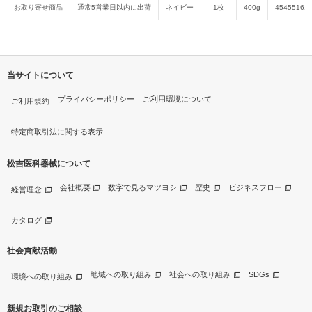
お取り寄せ商品
通常5営業日以内に出荷
ネイビー
1枚
400g
45455161
当サイトについて
プライバシーポリシー
ご利用環境について
ご利用規約
特定商取引法に関する表示
松吉医科器械について
会社概要
数字で見るマツヨシ
歴史
ビジネスフロー
経営理念
カタログ
社会貢献活動
地域への取り組み
社会への取り組み
SDGs
環境への取り組み
新規お取引のご相談