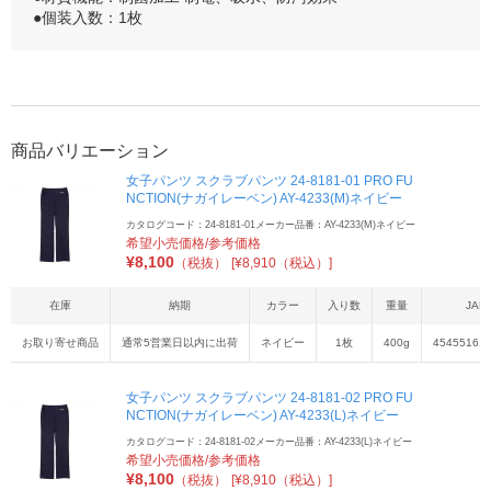
●個装入数：1枚
商品バリエーション
女子パンツ スクラブパンツ 24-8181-01 PRO FU
NCTION(ナガイレーベン) AY-4233(M)ネイビー
カタログコード：24-8181-01
メーカー品番：AY-4233(M)ネイビー
希望小売価格/参考価格
¥
8,100
（税抜）
[¥8,910（税込）]
在庫
納期
カラー
入り数
重量
JAN
お取り寄せ商品
通常5営業日以内に出荷
ネイビー
1枚
400g
45455161
女子パンツ スクラブパンツ 24-8181-02 PRO FU
NCTION(ナガイレーベン) AY-4233(L)ネイビー
カタログコード：24-8181-02
メーカー品番：AY-4233(L)ネイビー
希望小売価格/参考価格
¥
8,100
（税抜）
[¥8,910（税込）]