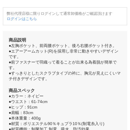
弊社代理店様に限りログインして通常卸価格がご確認頂けます
ログインはこちら
商品説明
●左胸ポケット、前両腰ポケット、後ろ右腰ポケット付き。
●エアーアームカット(R)を採用し非常に動きやすいデザイン
です。
●前ファスナーで羽織って着ることが出来る為着脱が簡単で
す。
●すっきりとしたスクラブタイプの衿に、胸元が見えにくいマ
チ付きデザインです。
商品スペック
●カラー：ネイビー
●ウエスト：61-74cm
●ヒップ：91cm
●肩幅：83cm
●本体重量：400g
●材質：ポリエステル90％キュプラ10％(制電糸入り)
●材質機能：制菌加工 制電、吸水、防汚効果