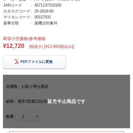
JANコード
4571137310165
カタログコード
25-2819-00
マツヨシコード
00157931
薬事分類
薬機法対象外
希望小売価格/参考価格
¥12,720
(税抜き) [¥13,992(税込み)]
PDFファイルに変換
在庫数
お取り寄せ商品
販売中止商品です
納期
通常9営業日以内に出荷
数量