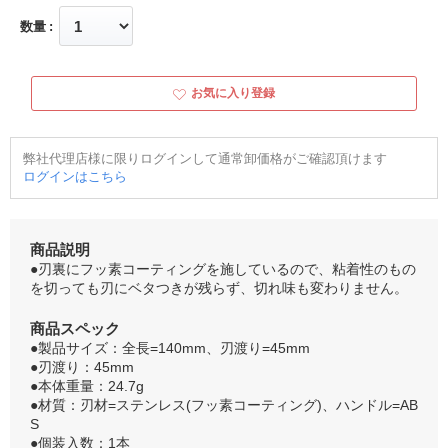
数量
お気に入り登録
弊社代理店様に限りログインして通常卸価格がご確認頂けます
ログインはこちら
商品説明
●刃裏にフッ素コーティングを施しているので、粘着性のもの
を切っても刃にベタつきが残らず、切れ味も変わりません。
商品スペック
●製品サイズ：全長=140mm、刃渡り=45mm
●刃渡り：45mm
●本体重量：24.7g
●材質：刃材=ステンレス(フッ素コーティング)、ハンドル=AB
S
●個装入数：1本