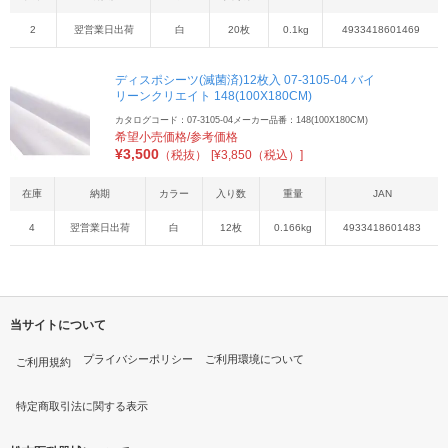
2
翌営業日出荷
白
20枚
0.1kg
4933418601469
ディスポシーツ(滅菌済)12枚入 07-3105-04 バイ
リーンクリエイト 148(100X180CM)
カタログコード：07-3105-04
メーカー品番：148(100X180CM)
希望小売価格/参考価格
¥
3,500
（税抜）
[¥3,850（税込）]
在庫
納期
カラー
入り数
重量
JAN
4
翌営業日出荷
白
12枚
0.166kg
4933418601483
当サイトについて
プライバシーポリシー
ご利用環境について
ご利用規約
特定商取引法に関する表示