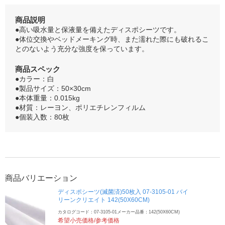
商品説明
●高い吸水量と保液量を備えたディスポシーツです。
●体位交換やベッドメーキング時、また濡れた際にも破れるこ
とのないよう充分な強度を保っています。
商品スペック
●カラー：白
●製品サイズ：50×30cm
●本体重量：0.015kg
●材質：レーヨン、ポリエチレンフィルム
●個装入数：80枚
商品バリエーション
ディスポシーツ(滅菌済)50枚入 07-3105-01 バイ
リーンクリエイト 142(50X60CM)
カタログコード：07-3105-01
メーカー品番：142(50X60CM)
希望小売価格/参考価格