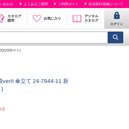
い合わせ
よくあるご質問
ご利用ガイド
松吉医科器械について
カタログ
デジタル
お気に入り
請求
カタログ
ログイン
0(2000マイ)
I 傘立て 24-7944-11 新
)
)]