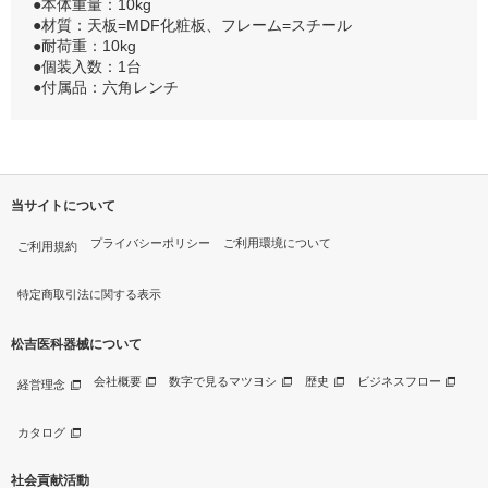
●本体重量：10kg
●材質：天板=MDF化粧板、フレーム=スチール
●耐荷重：10kg
●個装入数：1台
●付属品：六角レンチ
当サイトについて
プライバシーポリシー
ご利用環境について
ご利用規約
特定商取引法に関する表示
松吉医科器械について
会社概要
数字で見るマツヨシ
歴史
ビジネスフロー
経営理念
カタログ
社会貢献活動