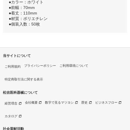
●カラー：ホワイト
●前幅：70mm
●着丈：110mm
●材質：ポリエチレン
●個装入数：50枚
当サイトについて
プライバシーポリシー
ご利用環境について
ご利用規約
特定商取引法に関する表示
松吉医科器械について
会社概要
数字で見るマツヨシ
歴史
ビジネスフロー
経営理念
カタログ
社会貢献活動