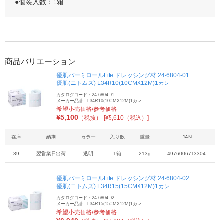
●個装入数：1箱
商品バリエーション
優肌パーミロールLite ドレッシング材 24-6804-01
優肌(ニトムズ) L34R10(10CMX12M)1カン
カタログコード：24-6804-01
メーカー品番：L34R10(10CMX12M)1カン
希望小売価格/参考価格
¥
5,100
（税抜）
[¥5,610（税込）]
在庫
納期
カラー
入り数
重量
JAN
39
翌営業日出荷
透明
1箱
213g
4976006713304
優肌パーミロールLite ドレッシング材 24-6804-02
優肌(ニトムズ) L34R15(15CMX12M)1カン
カタログコード：24-6804-02
メーカー品番：L34R15(15CMX12M)1カン
希望小売価格/参考価格