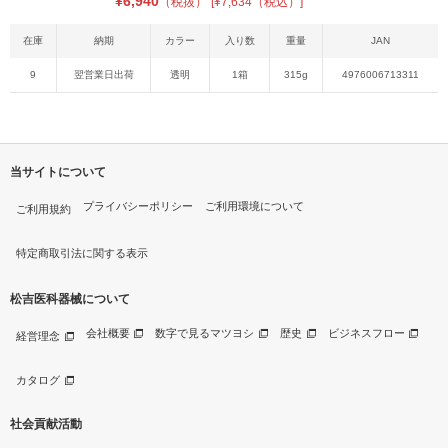
¥
6,940
（税抜）
[¥7,634（税込）]
在庫
納期
カラー
入り数
重量
JAN
9
翌営業日出荷
透明
1箱
315g
4976006713311
当サイトについて
プライバシーポリシー
ご利用環境について
ご利用規約
特定商取引法に関する表示
松吉医科器械について
会社概要
数字で見るマツヨシ
歴史
ビジネスフロー
経営理念
カタログ
社会貢献活動