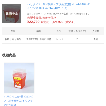
ハリクイ2．0L(本体・フタ組立無) 2L 24-6469-11
イワツキ 004-42267(40コイリ)
販売中止
カタログコード：24-6469-11
メーカー品番：004-42267(40コイリ)
希望小売価格/参考価格
¥
22,700
（税抜）
[¥24,970（税込）]
在庫
納期
カラー
規格（カタログ）
入り数
お取り寄せ商品
通常9営業日以内に出荷
レッド
2L
1個
2
後継商品
ハリクイ1L(針捨てボック
ス) 24-6469-02 イワツキ
004-42318