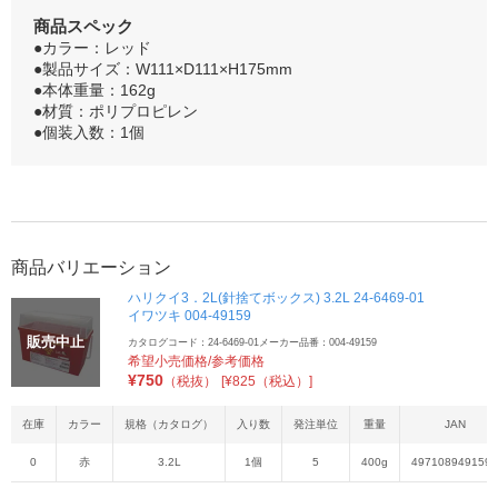
商品スペック
●カラー：レッド
●製品サイズ：W111×D111×H175mm
●本体重量：162g
●材質：ポリプロピレン
●個装入数：1個
商品バリエーション
ハリクイ3．2L(針捨てボックス) 3.2L 24-6469-01
イワツキ 004-49159
販売中止
カタログコード：24-6469-01
メーカー品番：004-49159
希望小売価格/参考価格
¥
750
（税抜）
[¥825（税込）]
在庫
カラー
規格（カタログ）
入り数
発注単位
重量
JAN
0
赤
3.2L
1個
5
400g
4971089491590