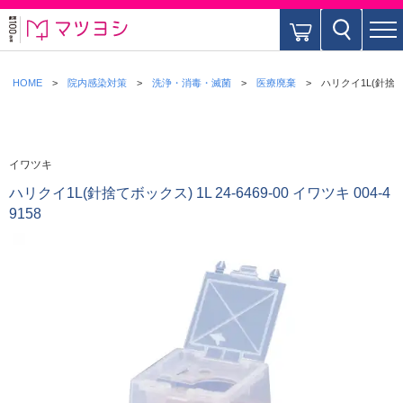
HOME
院内感染対策
洗浄・消毒・滅菌
医療廃棄
ハリクイ1L(針捨てボッ
イワツキ
ハリクイ1L(針捨てボックス) 1L 24-6469-00 イワツキ 004-4
9158