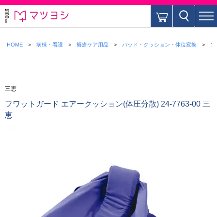
HOME
病棟・看護
褥瘡ケア用品
パッド・クッション・体位変換
フ
三恵
フワットガード エアークッション(体圧分散) 24-7763-00 三
恵