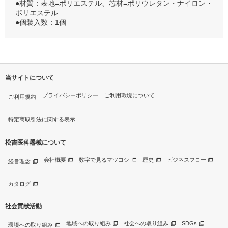
●材質：表地=ポリエステル、芯材=ポリウレタン・ナイロン・
ポリエステル
●個装入数：1個
当サイトについて
プライバシーポリシー
ご利用環境について
ご利用規約
特定商取引法に関する表示
松吉医科器械について
会社概要
数字で見るマツヨシ
歴史
ビジネスフロー
経営理念
カタログ
社会貢献活動
地域への取り組み
社会への取り組み
SDGs
環境への取り組み