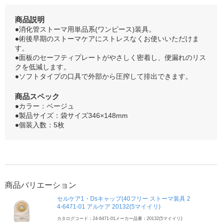
商品説明
●消化管ストーマ用単品系(ワンピース)装具。
●術後早期のストーマケアにストレスなくお使いいただけま
す。
●面板のセーフティプレートがやさしく密着し、便漏れのリス
クを低減します。
●ソフトタイプの口具で外部から圧搾して排出できます。
商品スペック
●カラー：ベージュ
●製品サイズ：袋サイズ346×148mm
●個装入数：5枚
商品バリエーション
セルケア1・Dsキャップ(40フリー ストーマ装具 2
4-6471-01 アルケア 20132(5マイイリ)
カタログコード：24-6471-01
メーカー品番：20132(5マイイリ)