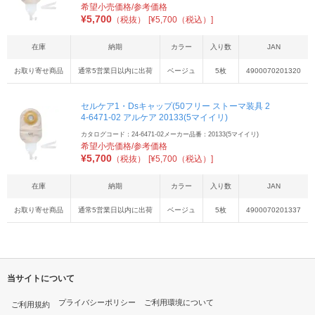
希望小売価格/参考価格
¥
5,700
（税抜）
[¥5,700（税込）]
在庫
納期
カラー
入り数
JAN
お取り寄せ商品
通常5営業日以内に出荷
ベージュ
5枚
4900070201320
セルケア1・Dsキャップ(50フリー ストーマ装具 2
4-6471-02 アルケア 20133(5マイイリ)
カタログコード：24-6471-02
メーカー品番：20133(5マイイリ)
希望小売価格/参考価格
¥
5,700
（税抜）
[¥5,700（税込）]
在庫
納期
カラー
入り数
JAN
お取り寄せ商品
通常5営業日以内に出荷
ベージュ
5枚
4900070201337
当サイトについて
プライバシーポリシー
ご利用環境について
ご利用規約