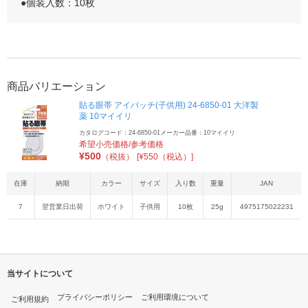
●個装入数：10枚
商品バリエーション
貼る眼帯 アイパッチ(子供用) 24-6850-01 大洋製
薬 10マイイリ
カタログコード：24-6850-01
メーカー品番：10マイイリ
希望小売価格/参考価格
¥
500
（税抜）
[¥550（税込）]
在庫
納期
カラー
サイズ
入り数
重量
JAN
7
翌営業日出荷
ホワイト
子供用
10枚
25g
4975175022231
当サイトについて
プライバシーポリシー
ご利用環境について
ご利用規約