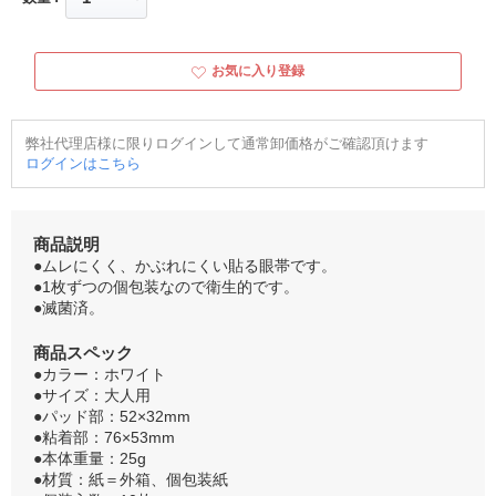
お気に入り登録
弊社代理店様に限りログインして通常卸価格がご確認頂けます
ログインはこちら
商品説明
●ムレにくく、かぶれにくい貼る眼帯です。
●1枚ずつの個包装なので衛生的です。
●滅菌済。
商品スペック
●カラー：ホワイト
●サイズ：大人用
●パッド部：52×32mm
●粘着部：76×53mm
●本体重量：25g
●材質：紙＝外箱、個包装紙