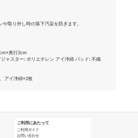
。
レや取り外し時の落下汚染を防ぎます。
cm×奥行2cm
 アジャスター: ポリエチレン アイ浄綿 パッド: 不織
枚、アイ浄綿×2枚
ご利用にあたって
ご利用ガイド
お問い合わせ