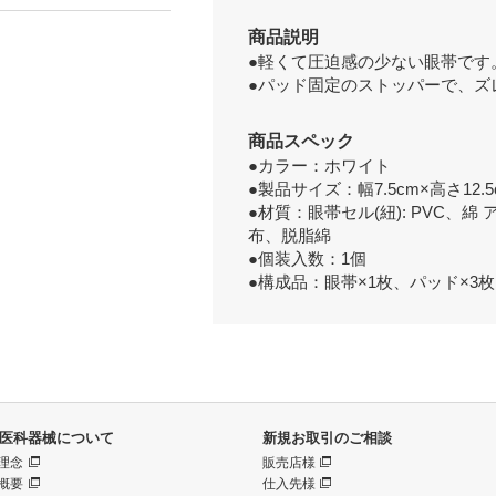
商品説明
●軽くて圧迫感の少ない眼帯です
●パッド固定のストッパーで、ズ
商品スペック
●カラー：ホワイト
●製品サイズ：幅7.5cm×高さ12.5
●材質：眼帯セル(紐): PVC、綿
布、脱脂綿
●個装入数：1個
●構成品：眼帯×1枚、パッド×3
医科器械について
新規お取引のご相談
理念
販売店様
概要
仕入先様