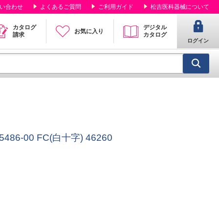
い合わせ
よくあるご質問
ご利用ガイド
松吉医科器械について
カタログ
デジタル
お気に入り
請求
カタログ
ログイン
6-00 FC(白十字) 46260