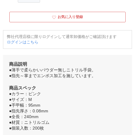
お気に入り登録
弊社代理店様に限りログインして通常卸価格がご確認頂けます
ログインはこちら
商品説明
●薄手で柔らかいパウダー無しニトリル手袋。
●指先～掌までエンボス加工を施しています。
商品スペック
●カラー：ピンク
●サイズ：M
●手甲幅：95mm
●指先厚さ：0.08mm
●全長：240mm
●材質：ニトリルゴム
●個装入数：200枚