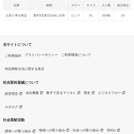
在庫
納期
カラー
サイズ
入り数
発注単位
お取り寄せ商品
通常9営業日以内に出荷
ピンク
XL
200枚
10
当サイトについて
プライバシーポリシー
ご利用環境について
ご利用規約
特定商取引法に関する表示
松吉医科器械について
会社概要
数字で見るマツヨシ
歴史
ビジネスフロー
経営理念
カタログ
社会貢献活動
地域への取り組み
社会への取り組み
SDGs
環境への取り組み