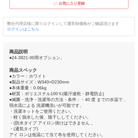
お気に入り登録
弊社代理店様に限りログインして通常卸価格がご確認頂けます
ログインはこちら
商品説明
●24-3821-00用オプション。
商品スペック
●カラー：ホワイト
●製品サイズ：W340×D230mm
●本体重量：0.06kg
●材質：ポリエステル100％(吸汗速乾・静電防止)
●滅菌・洗浄・洗濯等の方法・条件：・40 度 までの水温で 、
弱水流による 洗濯機洗いが可能です。
・洗濯ネットをご使用ください。
・軽く脱水した後、陰干ししてください。
・(防水タイプ アイロン掛けはできません 。
・(通気タイプ)
アイ ロンは低温にて当て布を使用してください。