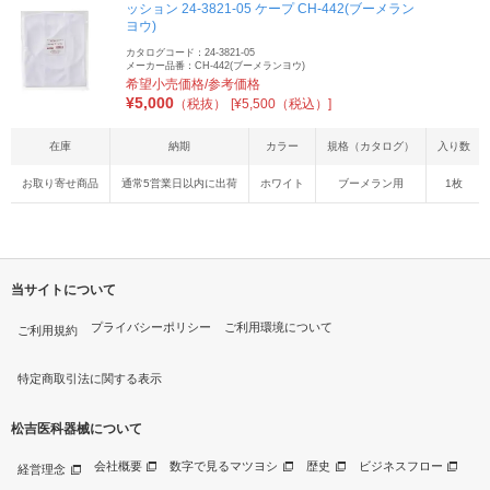
ッション 24-3821-05 ケープ CH-442(ブーメラン
ヨウ)
カタログコード：24-3821-05
メーカー品番：CH-442(ブーメランヨウ)
希望小売価格/参考価格
¥
5,000
（税抜）
[¥5,500（税込）]
在庫
納期
カラー
規格（カタログ）
入り数
お取り寄せ商品
通常5営業日以内に出荷
ホワイト
ブーメラン用
1枚
当サイトについて
プライバシーポリシー
ご利用環境について
ご利用規約
特定商取引法に関する表示
松吉医科器械について
会社概要
数字で見るマツヨシ
歴史
ビジネスフロー
経営理念