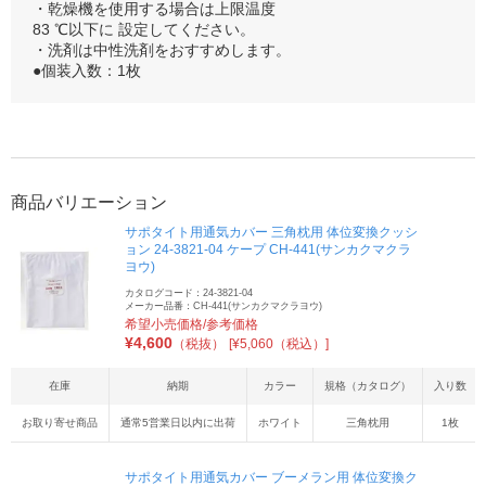
・乾燥機を使用する場合は上限温度
83 ℃以下に 設定してください。
・洗剤は中性洗剤をおすすめします。
●個装入数：1枚
商品バリエーション
サポタイト用通気カバー 三角枕用 体位変換クッシ
ョン 24-3821-04 ケープ CH-441(サンカクマクラ
ヨウ)
カタログコード：24-3821-04
メーカー品番：CH-441(サンカクマクラヨウ)
希望小売価格/参考価格
¥
4,600
（税抜）
[¥5,060（税込）]
在庫
納期
カラー
規格（カタログ）
入り数
お取り寄せ商品
通常5営業日以内に出荷
ホワイト
三角枕用
1枚
サポタイト用通気カバー ブーメラン用 体位変換ク