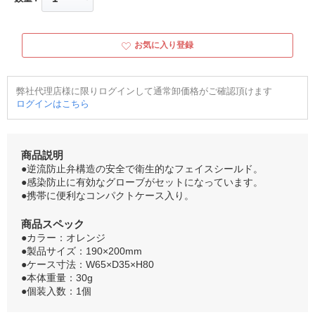
お気に入り登録
弊社代理店様に限りログインして通常卸価格がご確認頂けます
ログインはこちら
商品説明
●逆流防止弁構造の安全で衛生的なフェイスシールド。
●感染防止に有効なグローブがセットになっています。
●携帯に便利なコンパクトケース入り。
商品スペック
●カラー：オレンジ
●製品サイズ：190×200mm
●ケース寸法：W65×D35×H80
●本体重量：30g
●個装入数：1個