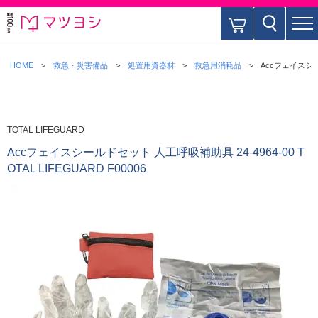
HOME
救急・災害備品
処置用資器材
救急用消耗品
Accフェイスシール
TOTAL LIFEGUARD
Accフェイスシールドセット 人工呼吸補助具 24-4964-00 T
OTAL LIFEGUARD F00006