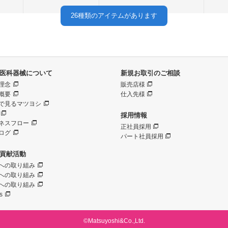
26
種類のアイテムがあります
医科器械について
新規お取引のご相談
理念
販売店様
概要
仕入先様
で見るマツヨシ
採用情報
ネスフロー
正社員採用
ログ
パート社員採用
貢献活動
への取り組み
への取り組み
への取り組み
s
©Matsuyoshi&Co.,Ltd.