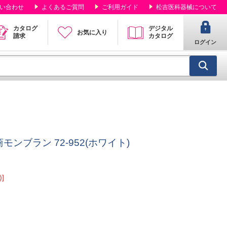
い合わせ
よくあるご質問
ご利用ガイド
松吉医科器械について
カタログ
デジタル
お気に入り
請求
カタログ
ログイン
モンブラン 72-952(ホワイト)
]