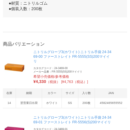
●材質：ニトリルゴム
●個装入数：200枚
商品バリエーション
ニトリルグローブ3(ホワイト) ニトリル手袋 24-34
69-00 ファーストレイト FR-5555(SS)200マイイ
リ
カタログコード：24-3469-00
メーカー品番：FR-5555(SS)200マイイリ
希望小売価格/参考価格
¥
4,330
（税抜）
[¥4,763（税込）]
在庫
納期
カラー
サイズ
入り数
JAN
14
翌営業日出荷
ホワイト
SS
200枚
4582465655552
ニトリルグローブ3(ホワイト) ニトリル手袋 24-34
69-01 ファーストレイト FR-5556(S)200マイイリ
カタログコード：24-3469-01