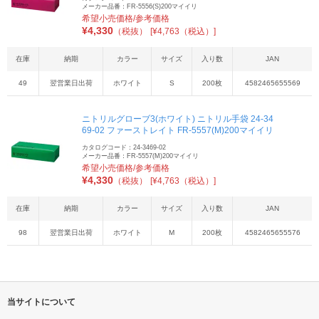
メーカー品番：FR-5556(S)200マイイリ
希望小売価格/参考価格
¥
4,330
（税抜）
[¥4,763（税込）]
在庫
納期
カラー
サイズ
入り数
JAN
49
翌営業日出荷
ホワイト
S
200枚
4582465655569
ニトリルグローブ3(ホワイト) ニトリル手袋 24-34
69-02 ファーストレイト FR-5557(M)200マイイリ
カタログコード：24-3469-02
メーカー品番：FR-5557(M)200マイイリ
希望小売価格/参考価格
¥
4,330
（税抜）
[¥4,763（税込）]
在庫
納期
カラー
サイズ
入り数
JAN
98
翌営業日出荷
ホワイト
M
200枚
4582465655576
当サイトについて