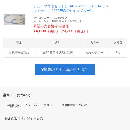
チューブ耳管セット(116II126II 25-8046-04 ケン
ツメディコ 1095F834(セイルブルー)
カタログコード：25-8046-04
メーカー品番：1095F834(セイルブルー)
希望小売価格/参考価格
¥
4,000
（税抜）
[¥4,400（税込）]
在庫
納期
カラー
入り数
お取り寄せ商品
通常5営業日以内に出荷
セイルブルー
1組
9
種類のアイテムがあります
当サイトについて
プライバシーポリシー
ご利用環境について
ご利用規約
特定商取引法に関する表示