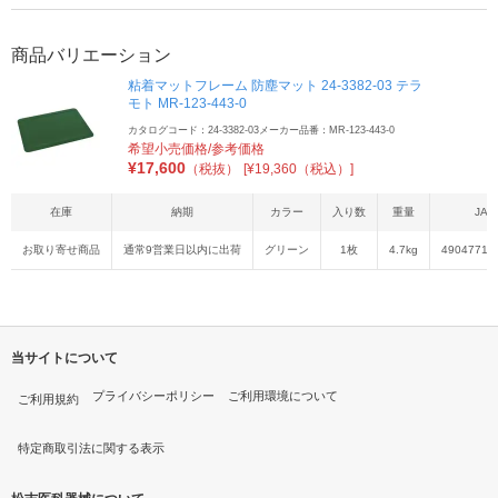
商品バリエーション
粘着マットフレーム 防塵マット 24-3382-03 テラ
モト MR-123-443-0
カタログコード：24-3382-03
メーカー品番：MR-123-443-0
希望小売価格/参考価格
¥
17,600
（税抜）
[¥19,360（税込）]
在庫
納期
カラー
入り数
重量
JAN
お取り寄せ商品
通常9営業日以内に出荷
グリーン
1枚
4.7kg
49047716
当サイトについて
プライバシーポリシー
ご利用環境について
ご利用規約
特定商取引法に関する表示