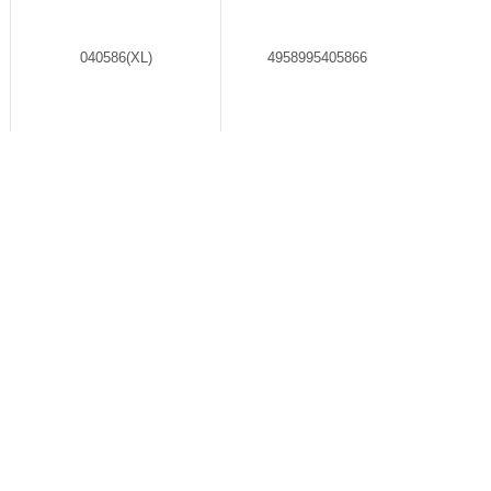
040586(XL)
4958995405866