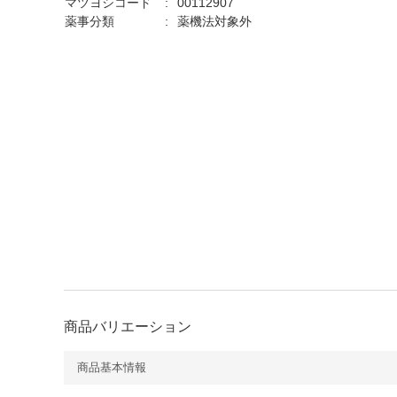
マツヨシコード
00112907
薬事分類
薬機法対象外
商品バリエーション
商品基本情報