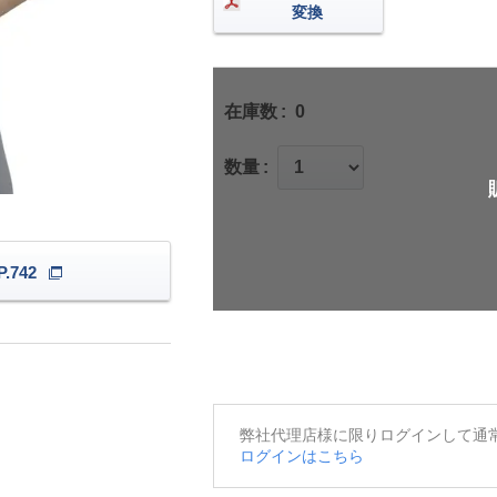
変換
在庫数
0
数量
.742
弊社代理店様に限りログインして通
ログインはこちら