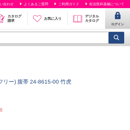
い合わせ
よくあるご質問
ご利用ガイド
松吉医科器械について
カタログ
デジタル
お気に入り
請求
カタログ
ログイン
ー) 腹帯 24-8615-00 竹虎
]