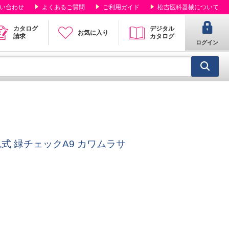
い合わせ
よくあるご質問
ご利用ガイド
松吉医科器械について
カタログ
デジタル
お気に入り
請求
カタログ
ログイン
式 緑チェックA9 カワムラサ