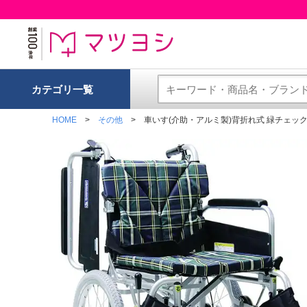
カテゴリ一覧
HOME
その他
車いす(介助・アルミ製)背折れ式 緑チェックA9