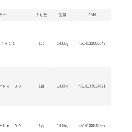
ラー
入り数
重量
JAN
ックＡ１１
1台
14.8kg
4514133005642
クＮｏ．８８
1台
14.8kg
4514133024421
ーＮｏ．９９
1台
14.8kg
4514133049257