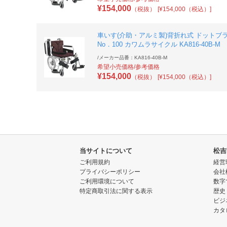
¥
154,000
（税抜）
[¥154,000（税込）]
車いす(介助・アルミ製)背折れ式 ドットブ
No．100 カワムラサイクル KA816-40B-M
/
メーカー品番：KA816-40B-M
希望小売価格/参考価格
¥
154,000
（税抜）
[¥154,000（税込）]
当サイトについて
松吉
ご利用規約
経営
プライバシーポリシー
会社
ご利用環境について
数字
特定商取引法に関する表示
歴史
ビジ
カタ