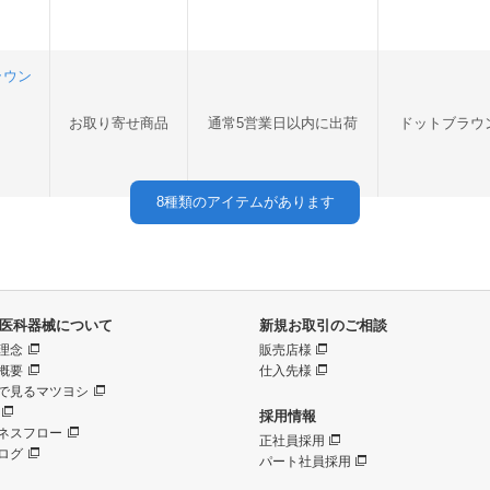
ラウン
お取り寄せ商品
通常5営業日以内に出荷
ドットブラウ
8
種類のアイテムがあります
医科器械について
新規お取引のご相談
理念
販売店様
概要
仕入先様
で見るマツヨシ
採用情報
ネスフロー
正社員採用
ログ
パート社員採用