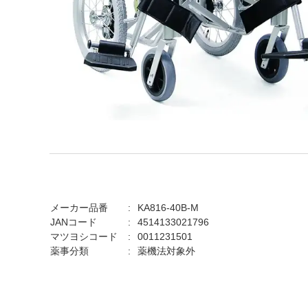
メーカー品番
KA816-40B-M
JANコード
4514133021796
マツヨシコード
0011231501
薬事分類
薬機法対象外