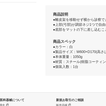
商品説明
●離皮架を移動せず横から診察で
●上部(弓部)が調節ネジ1つで
●底部をマットの下に差し込むこ
商品スペック
●カラー：白
●製品サイズ：W600×D170(高さ
●本体重量：1050g
●材質：スチール(樹脂コーティン
●個装入数：1台
医科器械について
新規お取引のご相談
理念
販売店様