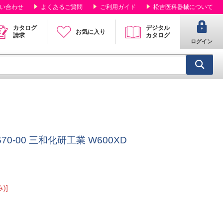
い合わせ
よくあるご質問
ご利用ガイド
松吉医科器械について
カタログ
デジタル
お気に入り
請求
カタログ
ログイン
670-00 三和化研工業 W600XD
)]