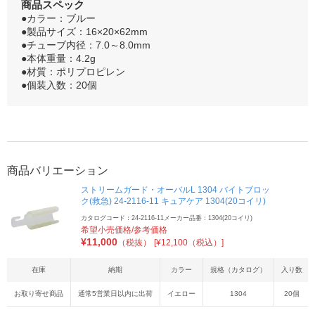
商品スペック
●カラー：ブルー
●製品サイズ：16×20×62mm
●チューブ内径：7.0～8.0mm
●本体重量：4.2g
●材質：ポリプロピレン
●個装入数：20個
商品バリエーション
ストリームガード・オーバルL 1304 バイトブロッ
ク(救急) 24-2116-11 キュアケア 1304(20コイリ)
カタログコード：24-2116-11
メーカー品番：1304(20コイリ)
希望小売価格/参考価格
¥
11,000
（税抜）
[¥12,100（税込）]
在庫
納期
カラー
規格（カタログ）
入り数
お取り寄せ商品
通常5営業日以内に出荷
イエロー
1304
20個