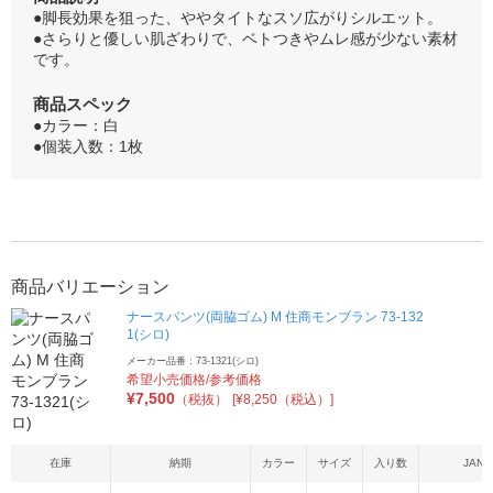
●脚長効果を狙った、ややタイトなスソ広がりシルエット。
●さらりと優しい肌ざわりで、ベトつきやムレ感が少ない素材
です。
商品スペック
●カラー：白
●個装入数：1枚
商品バリエーション
ナースパンツ(両脇ゴム) M 住商モンブラン 73-132
1(シロ)
メーカー品番：73-1321(シロ)
希望小売価格/参考価格
¥
7,500
（税抜）
[¥8,250（税込）]
在庫
納期
カラー
サイズ
入り数
JAN