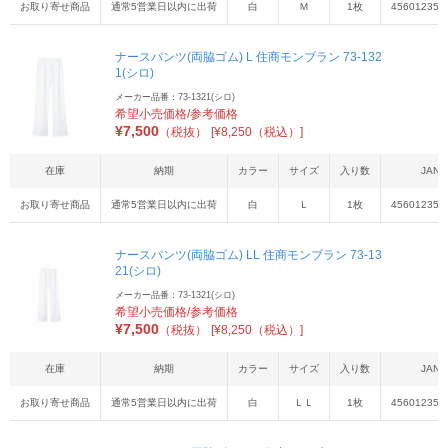
お取り寄せ商品
通常5営業日以内に出荷
白
Ｍ
1枚
456012355
ナースパンツ(両脇ゴム) L 住商モンブラン 73-132
1(シロ)
メーカー品番：73-1321(シロ)
希望小売価格/参考価格
¥
7,500
（税抜）
[¥8,250（税込）]
在庫
納期
カラー
サイズ
入り数
JAN
お取り寄せ商品
通常5営業日以内に出荷
白
Ｌ
1枚
456012355
ナースパンツ(両脇ゴム) LL 住商モンブラン 73-13
21(シロ)
メーカー品番：73-1321(シロ)
希望小売価格/参考価格
¥
7,500
（税抜）
[¥8,250（税込）]
在庫
納期
カラー
サイズ
入り数
JAN
お取り寄せ商品
通常5営業日以内に出荷
白
ＬＬ
1枚
456012355