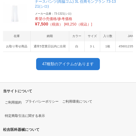
ナースパンツ(両脇ゴム) 3L 住商モンブラン 73-13
21(シロ)
メーカー品番：73-1321(シロ)
希望小売価格/参考価格
¥
7,500
（税抜）
[¥8,250（税込）]
在庫
納期
カラー
サイズ
入り数
JAN
お取り寄せ商品
通常5営業日以内に出荷
白
３Ｌ
1枚
456012355
47
種類のアイテムがあります
当サイトについて
プライバシーポリシー
ご利用環境について
ご利用規約
特定商取引法に関する表示
松吉医科器械について