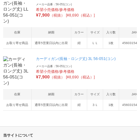
メーカー品番：56-051(コン)
希望小売価格/参考価格
¥
7,900
（税抜）
[¥8,690（税込）]
在庫
納期
カラー
サイズ
入り数
JAN
お取り寄せ商品
通常5営業日以内に出荷
紺
ＬＬ
1枚
456031541
カーディガン(長袖・ロング丈) 3L 56-051(コン)
メーカー品番：56-051(コン)
希望小売価格/参考価格
¥
7,900
（税抜）
[¥8,690（税込）]
在庫
納期
カラー
サイズ
入り数
JAN
お取り寄せ商品
通常5営業日以内に出荷
紺
３Ｌ
1枚
456031541
当サイトについて