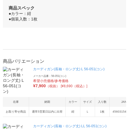
商品スペック
●カラー：紺
●個装入数：1枚
商品バリエーション
カーディガン(長袖・ロング丈) L 56-051(コン)
メーカー品番：56-051(コン)
希望小売価格/参考価格
¥
7,900
（税抜）
[¥8,690（税込）]
在庫
納期
カラー
サイズ
入り数
JAN
お取り寄せ商品
通常5営業日以内に出荷
紺
Ｌ
1枚
456031541
カーディガン(長袖・ロング丈) LL 56-051(コン)