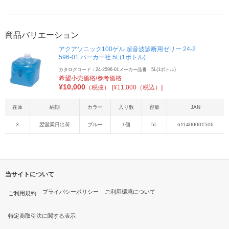
商品バリエーション
アクアソニック100ゲル 超音波診断用ゼリー 24-2
596-01 パーカー社 5L(1ボトル)
カタログコード：24-2596-01
メーカー品番：5L(1ボトル)
希望小売価格/参考価格
¥
10,000
（税抜）
[¥11,000（税込）]
在庫
納期
カラー
入り数
容量
JAN
3
翌営業日出荷
ブルー
1個
5L
611400001506
当サイトについて
プライバシーポリシー
ご利用環境について
ご利用規約
特定商取引法に関する表示