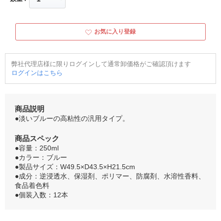
お気に入り登録
弊社代理店様に限りログインして通常卸価格がご確認頂けます
ログインはこちら
商品説明
●淡いブルーの高粘性の汎用タイプ。
商品スペック
●容量：250ml
●カラー：ブルー
●製品サイズ：W49.5×D43.5×H21.5cm
●成分：逆浸透水、保湿剤、ポリマー、防腐剤、水溶性香料、
食品着色料
●個装入数：12本