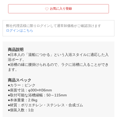
お気に入り登録
弊社代理店様に限りログインして通常卸価格がご確認頂けます
ログインはこちら
商品説明
●日本人の「湯船につかる」という入浴スタイルに適応した入
浴ボード。
●浴槽の縁に腰掛けられるので、ラクに浴槽に入ることができ
ます。
商品スペック
●カラー：ピンク
●座面寸法：φ300×H36mm
●取付可能な浴槽縁幅：50～115mm
●本体重量：2.8kg
●材質：ポリエチレン・ステンレス・合成ゴム
●個装入数：1台