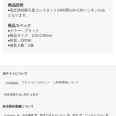
商品説明
●低圧持続吸引器コンスタント1400用110×130パッキンのみ
となります。
商品スペック
●カラー：ブラック
●製品サイズ：110×130mm
●材質：EPDM
●個装入数：1個
当サイトについて
プライバシーポリシー
ご利用環境について
ご利用規約
特定商取引法に関する表示
松吉医科器械について
会社概要
数字で見るマツヨシ
歴史
ビジネスフロー
経営理念