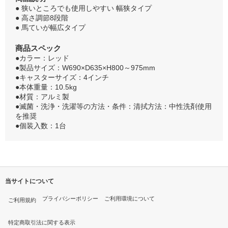
● 狭いところでも使用しやすい 幅狭タイプ
● 高さ調節8段階
● 馬ていが幅広タイプ
商品スペック
●カラー：レッド
●製品サイズ：W690×D635×H800～975mm
●キャスターサイズ：4インチ
●本体重量：10.5kg
●材質：アルミ製
●滅菌・洗浄・洗濯等の方法・条件：清拭方法：中性洗剤使用
を推奨
●個装入数：1台
当サイトについて
プライバシーポリシー
ご利用環境について
ご利用規約
特定商取引法に関する表示