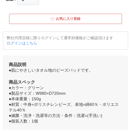
お気に入り登録
弊社代理店様に限りログインして通常卸価格がご確認頂けます
ログインはこちら
商品説明
●肌にやさしいタオル地のビーズパッドです。
商品スペック
●カラー：グリーン
●製品サイズ：W980×D720mm
●本体重量：150g
●材質：中身=ポリスチレンビーズ、表地=綿60％・ポリエス
テル40％
●滅菌・洗浄・洗濯等の方法・条件：洗濯○(手洗い)
●個装入数：1個