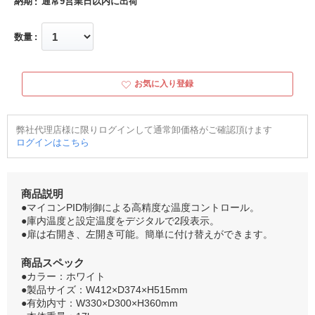
納期
通常9営業日以内に出荷
数量
お気に入り登録
弊社代理店様に限りログインして通常卸価格がご確認頂けます
ログインはこちら
商品説明
●マイコンPID制御による高精度な温度コントロール。
●庫内温度と設定温度をデジタルで2段表示。
●扉は右開き、左開き可能。簡単に付け替えができます。
商品スペック
●カラー：ホワイト
●製品サイズ：W412×D374×H515mm
●有効内寸：W330×D300×H360mm