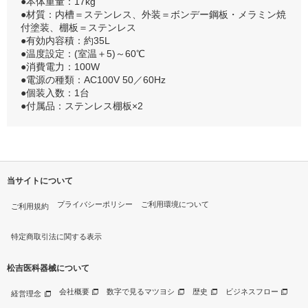
●本体重量：17kg
●材質：内槽＝ステンレス、外装＝ボンデー鋼板・メラミン焼
付塗装、棚板＝ステンレス
●有効内容積：約35L
●温度設定：(室温＋5)～60℃
●消費電力：100W
●電源の種類：AC100V 50／60Hz
●個装入数：1台
●付属品：ステンレス棚板×2
当サイトについて
プライバシーポリシー
ご利用環境について
ご利用規約
特定商取引法に関する表示
松吉医科器械について
会社概要
数字で見るマツヨシ
歴史
ビジネスフロー
経営理念