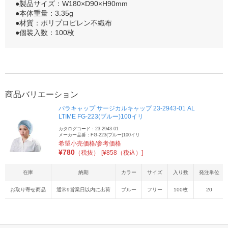
●製品サイズ：W180×D90×H90mm
●本体重量：3.35g
●材質：ポリプロピレン不織布
●個装入数：100枚
商品バリエーション
パラキャップ サージカルキャップ 23-2943-01 AL
LTIME FG-223(ブルー)100イリ
カタログコード：23-2943-01
メーカー品番：FG-223(ブルー)100イリ
希望小売価格/参考価格
¥
780
（税抜）
[¥858（税込）]
在庫
納期
カラー
サイズ
入り数
発注単位
お取り寄せ商品
通常9営業日以内に出荷
ブルー
フリー
100枚
20