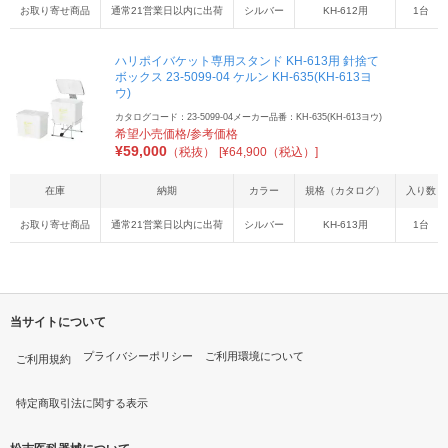
お取り寄せ商品
通常21営業日以内に出荷
シルバー
KH-612用
1台
ハリポイバケット専用スタンド KH-613用 針捨て
ボックス 23-5099-04 ケルン KH-635(KH-613ヨ
ウ)
カタログコード：23-5099-04
メーカー品番：KH-635(KH-613ヨウ)
希望小売価格/参考価格
¥
59,000
（税抜）
[¥64,900（税込）]
在庫
納期
カラー
規格（カタログ）
入り数
お取り寄せ商品
通常21営業日以内に出荷
シルバー
KH-613用
1台
当サイトについて
プライバシーポリシー
ご利用環境について
ご利用規約
特定商取引法に関する表示