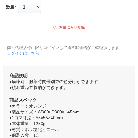
数量
お気に入り登録
弊社代理店様に限りログインして通常卸価格がご確認頂けます
ログインはこちら
商品説明
●病棟別、服薬時間帯別での色分けができます。
●積み重ねて収納ができます。
商品スペック
●カラー：オレンジ
●製品サイズ：W360×D300×H45mm
●1コマ寸法：55×55×40mm
●本体重量：1250g
●材質：ポリ塩化ビニール
●個装入数：1台